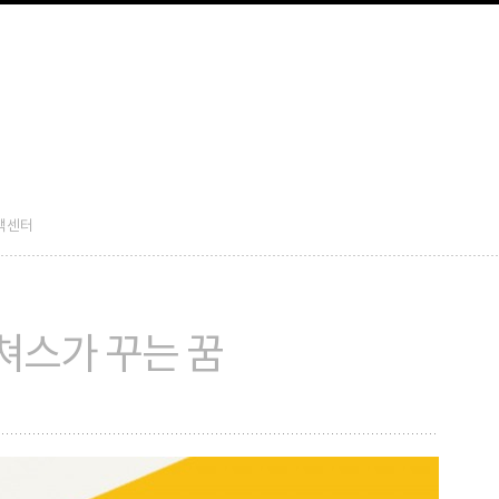
보영상제작,3D,TV CF,TV광고,라이브방송,동영상편집,숏폼,유튜브광고,동영상
영상제작,3D,TV CF,TV광고,라이브방송,동영상편집,숏폼,유튜브광고,동영상보
객센터
픽쳐스가 꾸는 꿈