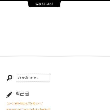
02)373-1544
보정,모션그래픽,유튜브영상편집,인터넷방송,동영상제작,이벤트영상제작,광고영상제작 
정,모션그래픽,유튜브영상편집,인터넷방송,동영상제작,이벤트영상제작,광고영상제작 드
최근 글
cw-check-https://test.com/
Navigating the simplicity behind