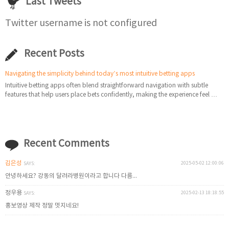
Last Tweets
Twitter username is not configured
Recent Posts
Navigating the simplicity behind today’s most intuitive betting apps
Intuitive betting apps often blend straightforward navigation with subtle
features that help users place bets confidently, making the experience feel …
Recent Comments
김은성
2025-05-02 12:00:06
SAYS:
안녕하세요? 강동의 달려라병원이라고 합니다 다름...
정우용
2025-02-13 18:18:55
SAYS:
홍보영상 제작 정말 멋지네요!