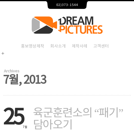
7월 – 2013 – 홍보영상제작 드림픽쳐스
02)373-1544
2026-08-07T10:56:34+09:00
2013 7월,홍보영상제작,홍보영상제작업체,기업홍보영상
2013 7월
2013 7월,홍보영상제작,홍보영상제작업체,기업홍보영상제
홍보영상제작
회사소개
제작사례
고객센터
Archives
7월, 2013
25
육군훈련소의 “패기”
담아오기
7월