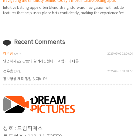
Navigating the simplicity behind today’s most intuitive betting apps
Intuitive betting apps often blend straightforward navigation with subtle
features that help users place bets confidently, making the experience feel …
Recent Comments
김은성
2025-05-02 12:00:06
SAYS:
안녕하세요? 강동의 달려라병원이라고 합니다 다름...
정우용
2025-02-13 18:18:55
SAYS:
홍보영상 제작 정말 멋지네요!
상호 : 드림픽쳐스