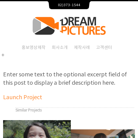
오제끄 화장품 브랜드필름 – 홍보영상제작 드림픽쳐스
02)373-1544
2026-08-07T07:54:40+09:00
오제끄 화장품 브랜드필름,홍보영상제작,홍보영상제작업체,
오제끄 화장품 브랜드필름
오제끄 화장품 브랜드필름,홍보영상제작,홍보영상제작업체,
홍보영상제작
회사소개
제작사례
고객센터
Enter some text to the optional excerpt field of
this post to display a brief description here.
Launch Project
Similar Projects