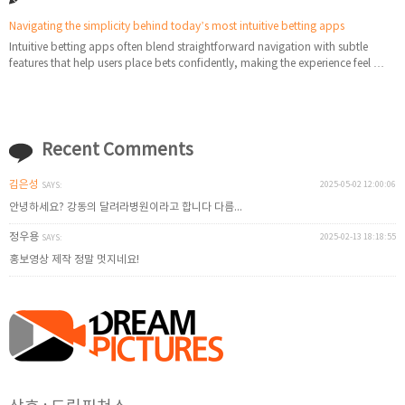
Navigating the simplicity behind today’s most intuitive betting apps
Intuitive betting apps often blend straightforward navigation with subtle
features that help users place bets confidently, making the experience feel …
Recent Comments
김은성
2025-05-02 12:00:06
SAYS:
안녕하세요? 강동의 달려라병원이라고 합니다 다름...
정우용
2025-02-13 18:18:55
SAYS:
홍보영상 제작 정말 멋지네요!