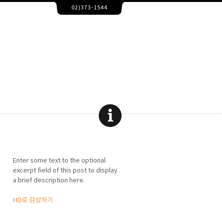
02)373-1544
동영상보정,모션그래픽,유튜브영상편집,인터넷방송,동영상제작,이벤트영상제작,광고영
영상보정,모션그래픽,유튜브영상편집,인터넷방송,동영상제작,이벤트영상제작,광고영상
Enter some text to the optional
excerpt field of this post to display
a brief description here.
HD로 감상하기