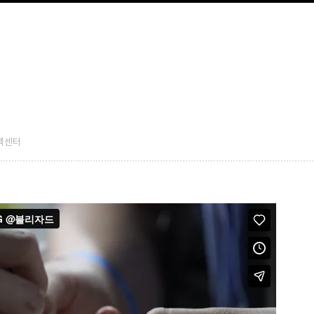
품홍보영상제작,3D,TV CF,TV광고,라이브방송,동영상편집,숏폼,유튜브광고,
케치
품홍보영상제작,3D,TV CF,TV광고,라이브방송,동영상편집,숏폼,유튜브광고,동
객센터