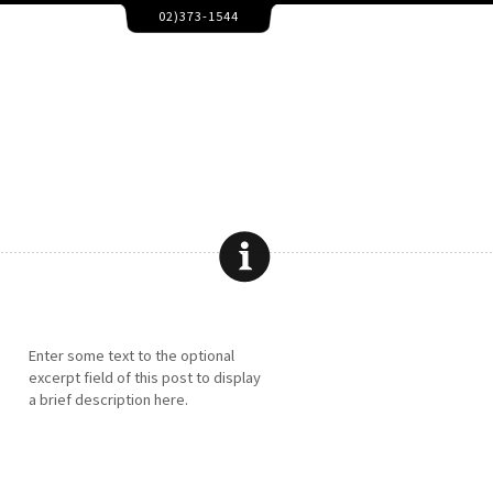
02)373-1544
동영상보정,모션그래픽,유튜브영상편집,인터넷방송,동영상제작,이벤트영상제작,광고영
영상보정,모션그래픽,유튜브영상편집,인터넷방송,동영상제작,이벤트영상제작,광고영상
Enter some text to the optional
excerpt field of this post to display
a brief description here.